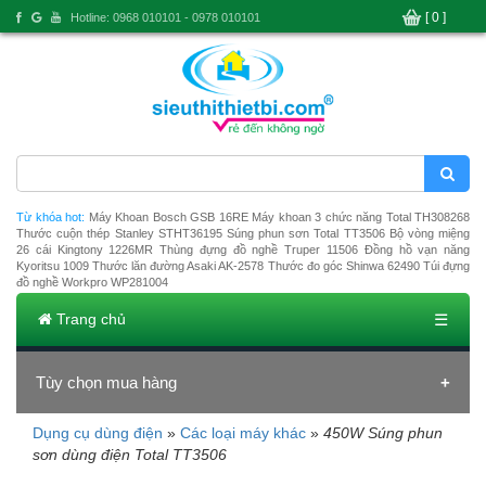
[ 0 ]
Hotline: 0968 010101 - 0978 010101
Từ khóa hot:
Máy Khoan Bosch GSB 16RE
Máy khoan 3 chức năng Total TH308268
Thước cuộn thép Stanley STHT36195
Súng phun sơn Total TT3506
Bộ vòng miệng
26 cái Kingtony 1226MR
Thùng đựng đồ nghề Truper 11506
Đồng hồ vạn năng
Kyoritsu 1009
Thước lăn đường Asaki AK-2578
Thước đo góc Shinwa 62490
Túi đựng
đồ nghề Workpro WP281004
Trang chủ
☰
Tùy chọn mua hàng
Dụng cụ dùng điện
»
Các loại máy khác
»
450W Súng phun
Đang tải dữ liệu
sơn dùng điện Total TT3506