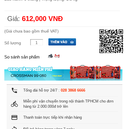
Giá:
612,000 VNĐ
(Giá chưa bao gồm thuế VAT)
Số lượng
So sánh sản phẩm
settings_phone
Tổng đài hỗ trợ 24/7 :
028 3868 6666
Miễn phí vận chuyển trong nội thành TPHCM cho đơn
directions_bike
hàng từ 2.000.000đ trở lên
credit_card
Thanh toán trực tiếp khi nhận hàng