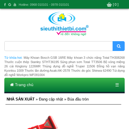
[ 0 ]
Hotline: 0968 010101 - 0978 010101
Từ khóa hot:
Máy Khoan Bosch GSB 16RE
Máy khoan 3 chức năng Total TH308268
Thước cuộn thép Stanley STHT36195
Súng phun sơn Total TT3506
Bộ vòng miệng
26 cái Kingtony 1226MR
Thùng đựng đồ nghề Truper 11506
Đồng hồ vạn năng
Kyoritsu 1009
Thước lăn đường Asaki AK-2578
Thước đo góc Shinwa 62490
Túi đựng
đồ nghề Workpro WP281004
Trang chủ
☰
NHÀ SẢN XUẤT
» Đang cập nhật » Búa đầu tròn