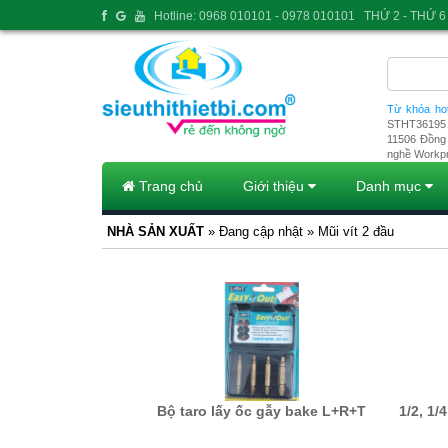
Hotline: 0968 010101 - 0978 010101
THỨ 2 - THỨ 6 
Từ khóa ho
STHT36195
11506
Đồng 
nghề Workp
Trang chủ
Giới thiệu
Danh mục
NHÀ SẢN XUẤT
» Đang cập nhật » Mũi vít 2 đầu
Bộ taro lấy ốc gẫy bake L+R+T
1/2, 1/