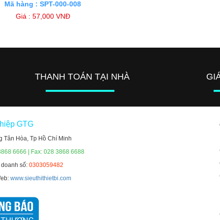
Mã hàng : SPT-000-008
Giá : 57,000 VNĐ
THANH TOÁN TẠI NHÀ
GI
ghiệp GTG
g Tân Hòa, Tp Hồ Chí Minh
3868 6666 | Fax: 028 3868 6688
h doanh số:
0303059482
Web:
www.sieuthithietbi.com