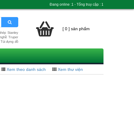
Đang online :1 - Tổng truy cập : 1
[ 0 ] sản phẩm
hép Stanley
nghề Truper
Túi đựng đồ
Xem theo danh sách
Xem thư viện