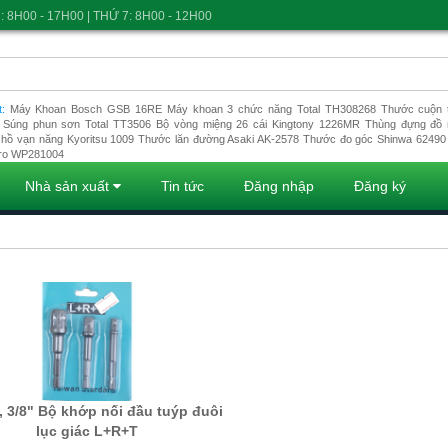
: 8H00 - 17H00 | THỨ 7: 8H00 - 12H00
t:
Máy Khoan Bosch GSB 16RE
Máy khoan 3 chức năng Total TH308268
Thước cuộn t
Súng phun sơn Total TT3506
Bộ vòng miệng 26 cái Kingtony 1226MR
Thùng đựng đồ 
hồ vạn năng Kyoritsu 1009
Thước lăn đường Asaki AK-2578
Thước đo góc Shinwa 62490
ro WP281004
Nhà sản xuất
Tin tức
Đăng nhập
Đăng ký
4, 3/8" Bộ khớp nối đầu tuýp đuôi
lục giác L+R+T