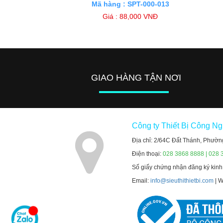
Mã hàng : SPT-000-013
Giá : 88,000 VNĐ
GIAO HÀNG TẬN NƠI
Công ty Thiết Bị Công N
Địa chỉ: 2/64C Đất Thánh, Phườn
Điện thoại:
028 3868 8888 | 028 
Số giấy chứng nhận đăng ký kin
Email:
info@sieuthithietbi.com
| 