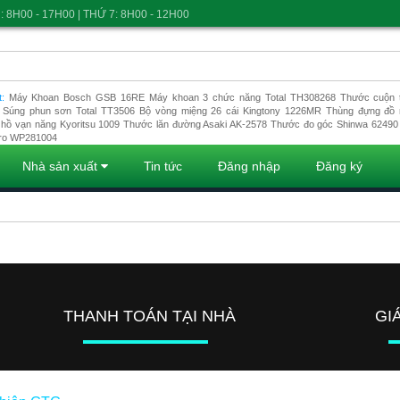
: 8H00 - 17H00 | THỨ 7: 8H00 - 12H00
t:
Máy Khoan Bosch GSB 16RE
Máy khoan 3 chức năng Total TH308268
Thước cuộn t
Súng phun sơn Total TT3506
Bộ vòng miệng 26 cái Kingtony 1226MR
Thùng đựng đồ 
hồ vạn năng Kyoritsu 1009
Thước lăn đường Asaki AK-2578
Thước đo góc Shinwa 62490
ro WP281004
Nhà sản xuất
Tin tức
Đăng nhập
Đăng ký
THANH TOÁN TẠI NHÀ
GI