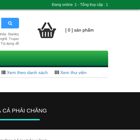
Đang online :1 - Tổng truy cập : 1
[ 0 ] sản phẩm
hép Stanley
nghề Truper
Túi đựng đồ
Xem theo danh sách
Xem thư viện
Á CẢ PHẢI CHĂNG