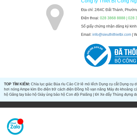
Công ty Thiết Bị Công N
Địa chỉ: 2/64C Đất Thánh, Phườn
Điện thoại:
028 3868 8888 | 028 
Số giấy chứng nhận đăng ký kin
Email:
info@sieuthithietbi.com
| 
TOP TÌM KIẾM:
Chìa lục giác
Búa rìu
Cảo
Cờ lê mỏ lếch
Dụng cụ cắt
Dụng cụ d
hơi nóng
Ampe kìm
Đo điện trở cách điện
Đồng hồ vạn năng
Máy đo khoảng c
hộ
Găng tay bảo hộ
Giày ủng bảo hộ
Con đội
Palăng | tời
Xe đẩy
Thùng đựng d