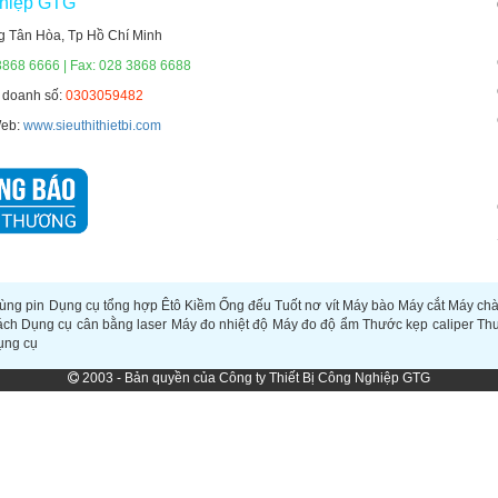
ghiệp GTG
g Tân Hòa, Tp Hồ Chí Minh
3868 6666 | Fax: 028 3868 6688
h doanh số:
0303059482
Web:
www.sieuthithietbi.com
ùng pin
Dụng cụ tổng hợp
Êtô
Kiềm
Ống đếu
Tuốt nơ vít
Máy bào
Máy cắt
Máy ch
ách
Dụng cụ cân bằng laser
Máy đo nhiệt độ
Máy đo độ ẩm
Thước kẹp caliper
Th
ụng cụ
2003 - Bản quyền của Công ty Thiết Bị Công Nghiệp GTG