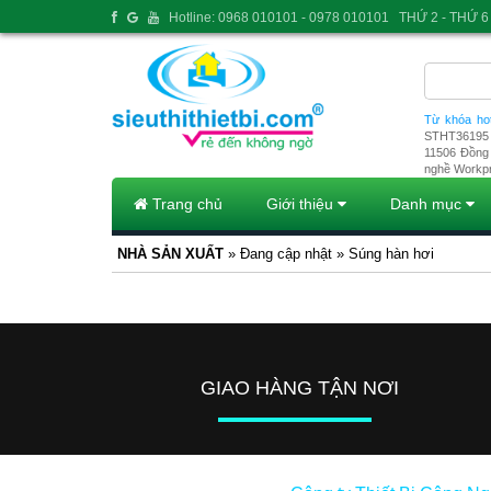
Hotline: 0968 010101 - 0978 010101
THỨ 2 - THỨ 6 
Từ khóa ho
STHT36195
11506
Đồng 
nghề Workp
Trang chủ
Giới thiệu
Danh mục
NHÀ SẢN XUẤT
» Đang cập nhật » Súng hàn hơi
GIAO HÀNG TẬN NƠI