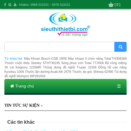
[ 0 ]
Hotline: 0968 010101 - 0978 010101
Từ khóa hot:
Máy Khoan Bosch GSB 16RE
Máy khoan 3 chức năng Total TH308268
Thước cuộn thép Stanley STHT36195
Súng phun sơn Total TT3506
Bộ vòng miệng
26 cái Kingtony 1226MR
Thùng đựng đồ nghề Truper 11506
Đồng hồ vạn năng
Kyoritsu 1009
Thước lăn đường Asaki AK-2578
Thước đo góc Shinwa 62490
Túi đựng
đồ nghề Workpro WP281004
Trang chủ
☰
TIN TỨC SỰ KIỆN
»
Các tin khác